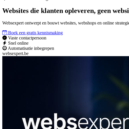
Websites die
klanten opleveren
, geen websi
Websexpert ontwerpt en bouwt websites, webshops en online strategieë
Boek een gratis kennismaking
Vaste contactpersoon
Snel online
Automatisatie inbegrepen
websexpert.be