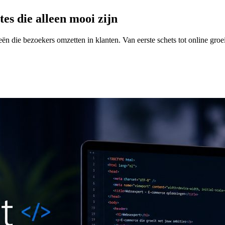
tes die alleen mooi zijn
n die bezoekers omzetten in klanten. Van eerste schets tot online groe