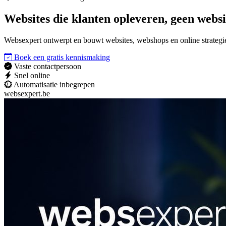
Websites die
klanten opleveren
, geen websi
Websexpert ontwerpt en bouwt websites, webshops en online strategieë
Boek een gratis kennismaking
Vaste contactpersoon
Snel online
Automatisatie inbegrepen
websexpert.be