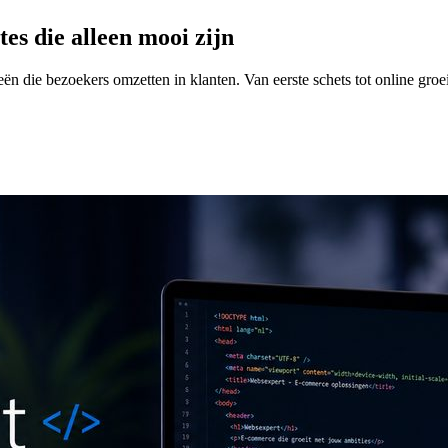
tes die alleen mooi zijn
n die bezoekers omzetten in klanten. Van eerste schets tot online groe