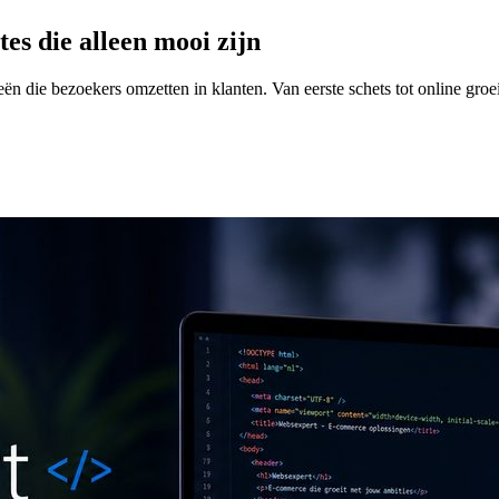
tes die alleen mooi zijn
n die bezoekers omzetten in klanten. Van eerste schets tot online groe