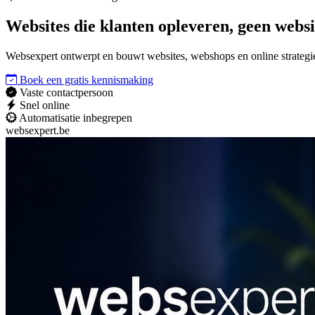
Websites die
klanten opleveren
, geen websi
Websexpert ontwerpt en bouwt websites, webshops en online strategieë
Boek een gratis kennismaking
Vaste contactpersoon
Snel online
Automatisatie inbegrepen
websexpert.be